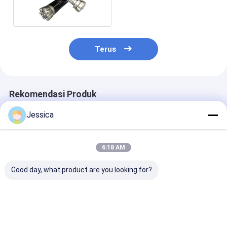
Hammer Bits Down Hole
Bits
Terus
Rekomendasi Produk
Jessica
6:18 AM
Good day, what product are you looking for?
Palu Bor DTH
Cop44 DTH Hammer
Cop32 Down T
Tekanan Udara
untuk Pengeboran
Hole DTH Bori
Tinggi Cop54
Sumur Air
Hammer untu
Waterwell / Bl
Drilling
Harga terbaik
Harga terbaik
Harga terb