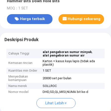
Hammer Bits Down Hole Bits
MOQ：1 SET
Harga terbaik
Hubungi sekarang
Deskripsi Produk
,
alat pengeboran sumur minyak
Cahaya Tinggi
alat pengeboran sumur air
Karton + kasus kayu lapis (tidak ada
Kemasan rincian
plastik)
Kuantitas min Order
1 SET
Menyediakan
20000 set per bulan
kemampuan
Nama merek
SOLLROC
Nomor model
DHD,SD,QL,MISI,NUMA bit ke-d
Lihat Lebih