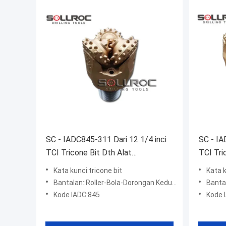
SC - IADC845-311 Dari 12 1/4 inci
SC - IA
TCI Tricone Bit Dth Alat
TCI Tri
Pengeboran Untuk Formasi Hard
Pit Min
Kata kunci:tricone bit
Kata k
Bantalan::Roller-Bola-Dorongan Kedua-Roller-Dorong/Penyegelan Pertama
Bantalan::R
Kode IADC:845
Kode 