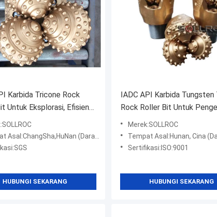
I Karbida Tricone Rock
IADC API Karbida Tungsten 
it Untuk Eksplorasi, Efisiensi
Rock Roller Bit Untuk Peng
Minyak
k:SOLLROC
Merek:SOLLROC
t Asal:ChangSha,HuNan (Daratan)
Tempat Asal:Hunan, Cina (D
ikasi:SGS
Sertifikasi:ISO:9001
HUBUNGI SEKARANG
HUBUNGI SEKARANG