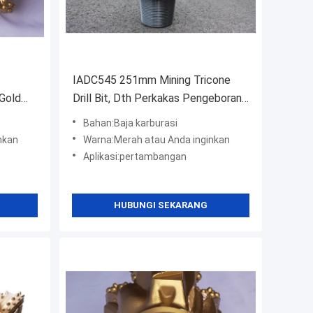
IADC545 251mm Mining Tricone
 Gold
Drill Bit, Dth Perkakas Pengeboran
Hidup panjang
Bahan:Baja karburasi
nkan
Warna:Merah atau Anda inginkan
Aplikasi:pertambangan
HUBUNGI SEKARANG