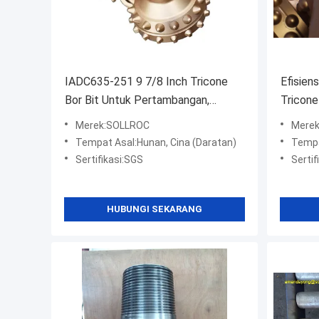
IADC635-251 9 7/8 Inch Tricone
Efisien
Bor Bit Untuk Pertambangan,
Tricone
Tricone Rock Bit
Eksplor
Merek:SOLLROC
Mere
Tempat Asal:Hunan, Cina (Daratan)
Tempa
Sertifikasi:SGS
Sertif
HUBUNGI SEKARANG