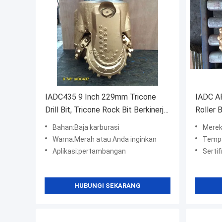
IADC435 9 Inch 229mm Tricone
IADC AP
Drill Bit, Tricone Rock Bit Berkinerja
Roller B
Tinggi
Tinggi
Bahan:Baja karburasi
Mere
Warna:Merah atau Anda inginkan
Tempa
Aplikasi:pertambangan
Sertif
HUBUNGI SEKARANG