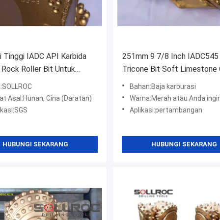
si Tinggi IADC API Karbida
251mm 9 7/8 Inch IADC545
 Rock Roller Bit Untuk
Tricone Bit Soft Limestone
asi
Color Untuk Pertambangan
k:SOLLROC
Bahan:Baja karburasi
t Asal:Hunan, Cina (Daratan)
Warna:Merah atau Anda ingi
ikasi:SGS
Aplikasi:pertambangan
HUBUNGI SEKARANG
HUBUNGI SEKARANG