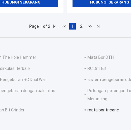
HUBUNGI SEKARANG
HUBUNGI SEKARANG
Page 1 of 2
|<
<<
1
2
>>
>|
 The Hole Hammer
Mata Bor DTH
sirkulasi terbalik
RC Drill Bit
 Pengeboran RC Dual Wall
sistem pengeboran od
 pengeboran dengan palu atas
Potongan-potongan To
Meruncing
on Bit Grinder
mata bor tricone