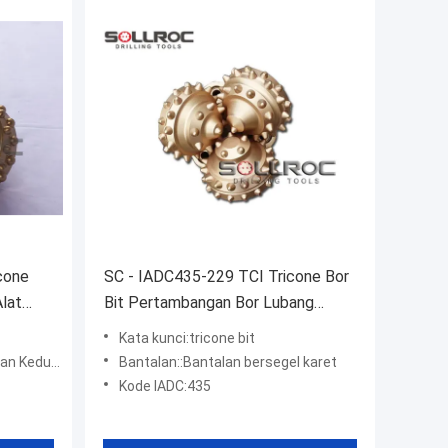
cone
SC - IADC435-229 TCI Tricone Bor
Alat
Bit Pertambangan Bor Lubang
229mm Diameter
Kata kunci:tricone bit
yegelan Pertama
Bantalan::Bantalan bersegel karet
Kode IADC:435