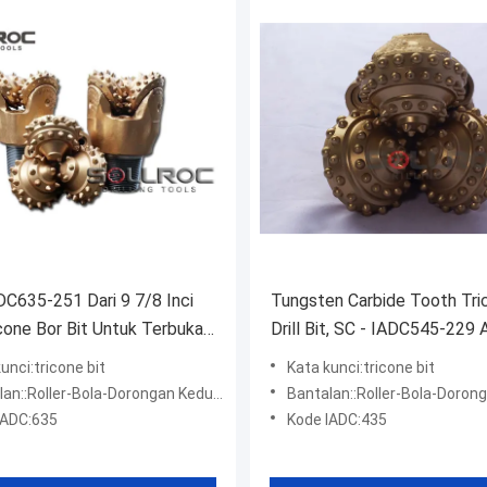
DC635-251 Dari 9 7/8 Inci
Tungsten Carbide Tooth Tri
cone Bor Bit Untuk Terbuka -
Drill Bit, SC - IADC545-229 
es
Pengeboran Batu
unci:tricone bit
Kata kunci:tricone bit
oller-Bola-Dorongan Kedua-Roller-Dorong/Penyegelan Pertama
Bantalan::Roller-Bola-Dorongan Kedua-Roller-Dorong/Pen
IADC:635
Kode IADC:435