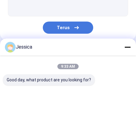
Palu sirkulasi terbalik
RC Drill Bit
Terus
Sistem Pengeboran Overload Symmetrix
Pipa Pengeboran RC Dual Wall
Jessica
Kategori Kami
sistem pengeboran odex
9:33 AM
Seret Mata Bor
Good day, what product are you looking for?
Alat pengeboran dengan palu atas
Potongan-potongan Tombol yang Meruncing
Alat Pengeboran
Down The Hole
Mata Bor DTH
Alat pengeboran inti berlian
DTH
Hammer
Button Bit Grinder