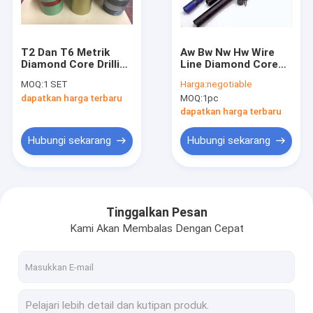
Tur Pabrik
Kontrol kualitas
T2 Dan T6 Metrik
Aw Bw Nw Hw Wire
Diamond Core Drilling
Line Diamond Core
Hubungi kami
Tools Diamond Tip
Drill Pipe untuk
MOQ:
1 SET
Harga:
negotiable
Core Drill Bit Antirust
Pengeboran
dapatkan harga terbaru
MOQ:
1pc
Eksplorasi
Berita
Pertambangan
dapatkan harga terbaru
kasus
Hubungi sekarang
Hubungi sekarang
Alat Pengeboran DTH
Tinggalkan Pesan
Kami Akan Membalas Dengan Cepat
Down The Hole Hammer
Mata Bor DTH
PIPA BOR DTH