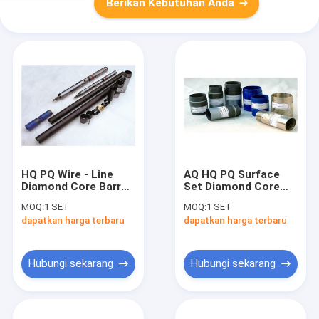
Berikan Kebutuhan Anda
HQ PQ Wire - Line
AQ HQ PQ Surface
Diamond Core Barrel
Set Diamond Core
Double Tube Core
Drilling Tools
MOQ:
1 SET
MOQ:
1 SET
Drill Aksesoris
Reaming Shell
dapatkan harga terbaru
dapatkan harga terbaru
Antirust
Hubungi sekarang
Hubungi sekarang