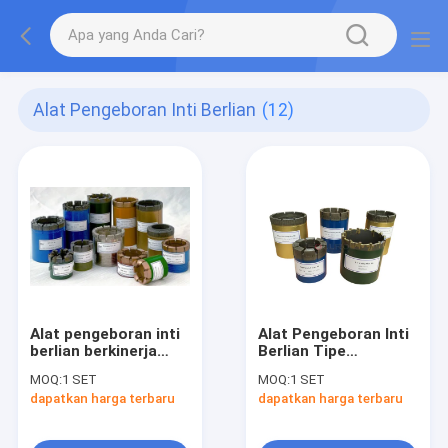
Alat Pengeboran Inti Berlian
(12)
Alat pengeboran inti
Alat Pengeboran Inti
berlian berkinerja
Berlian Tipe
tinggi dengan jenis
Impregnasi Paduan
MOQ:
1 SET
MOQ:
1 SET
set permukaan yang
Baja Bit Inti Batu
dapatkan harga terbaru
dapatkan harga terbaru
terimpregnasikan