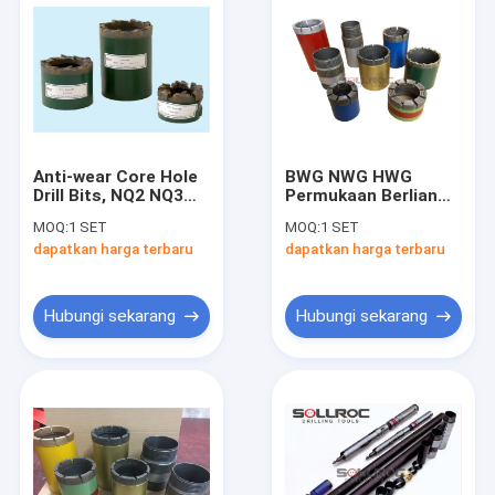
Anti-wear Core Hole
BWG NWG HWG
Drill Bits, NQ2 NQ3
Permukaan Berlian
HQ2 HQ3 Rock Core
Terimpregnasikan
MOQ:
1 SET
MOQ:
1 SET
Drill Bits
Bits Core Bor Untuk
dapatkan harga terbaru
dapatkan harga terbaru
Ketahanan Asam
Batu
Hubungi sekarang
Hubungi sekarang
Rumah
Produk
Tentang kami