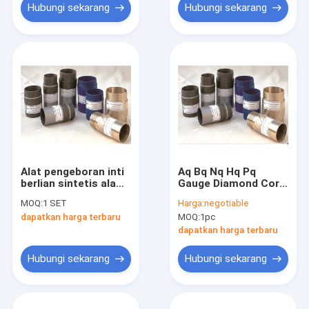
Hubungi sekarang
Hubungi sekarang
Alat pengeboran inti
Aq Bq Nq Hq Pq
berlian sintetis alami
Gauge Diamond Core
yang mengelilingi
Drill Bit Untuk Hard
MOQ:
1 SET
Harga:
negotiable
Shell DCDMA Thread
Rock Drilling Tool
dapatkan harga terbaru
MOQ:
1pc
Standar
dapatkan harga terbaru
Hubungi sekarang
Hubungi sekarang