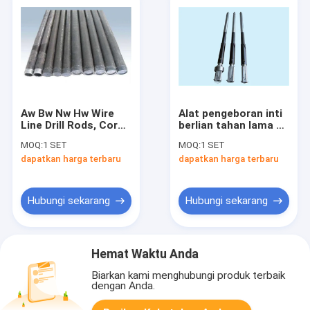
Aw Bw Nw Hw Wire
Alat pengeboran inti
Line Drill Rods, Core
berlian tahan lama Bq
Drill Pipe Untuk
Nq Kabel Overshots
MOQ:
1 SET
MOQ:
1 SET
Pertambangan
dan Core Barrel
dapatkan harga terbaru
dapatkan harga terbaru
Eksplorasi
Pengeboran
Hubungi sekarang
Hubungi sekarang
Hemat Waktu Anda
Biarkan kami menghubungi produk terbaik
dengan Anda.