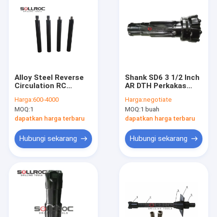
Alloy Steel Reverse
Shank SD6 3 1/2 Inch
Circulation RC
AR DTH Perkakas
Hammer Dan Down
Pengeboran
Harga:
600-4000
Harga:
negotiate
The Hole DTH
Karburasi Baja 6 Inch
MOQ:
1
MOQ:
1 buah
Hammer
165mm Umur panjang
dapatkan harga terbaru
dapatkan harga terbaru
Hubungi sekarang
Hubungi sekarang
Rumah
Produk
Tentang kami