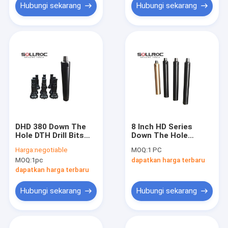
Hubungi sekarang
Hubungi sekarang
DHD 380 Down The
8 Inch HD Series
Hole DTH Drill Bits
Down The Hole
High Wear
Hammer DTH
Harga:
negotiable
MOQ:
1 PC
Resistance Untuk
Hammer HD85 Untuk
MOQ:
1pc
dapatkan harga terbaru
Pertambangan
Shank DHD380
Deeping Hole
dapatkan harga terbaru
Hubungi sekarang
Hubungi sekarang