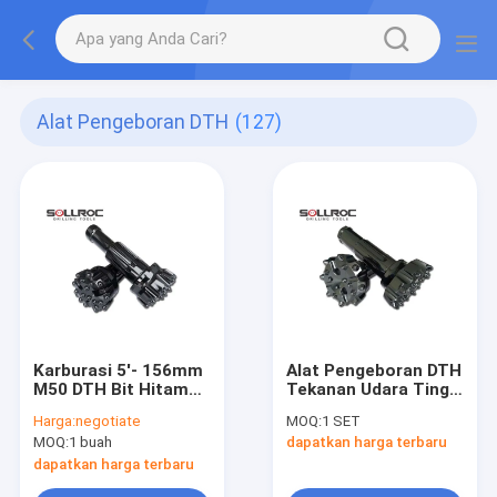
Alat Pengeboran DTH
(127)
Karburasi 5'- 156mm
Alat Pengeboran DTH
M50 DTH Bit Hitam
Tekanan Udara Tinggi
Untuk Pengeboran
DHD340 Batu Palu
Harga:
negotiate
MOQ:
1 SET
Sumur, Tekanan
Pengeboran Bits
MOQ:
1 buah
dapatkan harga terbaru
Udara Tinggi
Ramah Lingkungan
dapatkan harga terbaru