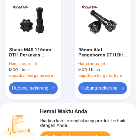
Shank M40 115mm
95mm Alat
DTH Perkakas
Pengeboran DTH Biru
Pengeboran Hitam 4
Warna 3 '' DHD3.5
Harga:
negotiate
Harga:
negotiate
'' DTH Bit Untuk
DTH Bit Untuk
MOQ:
1 buah
MOQ:
1 buah
Pertambangan Batu
Pengeboran Sumur
Air
dapatkan harga terbaru
dapatkan harga terbaru
Hubungi sekarang
Hubungi sekarang
Hemat Waktu Anda
Biarkan kami menghubungi produk terbaik
dengan Anda.