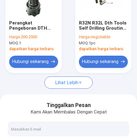
Tur Pabrik
Kontrol kualitas
Perangkat
R32N R32L Dth Tools
Pengeboran DTH
Self Drilling Grouting
Hubungi kami
Berkinerja Tinggi
Anchor Bolt Set
Harga:
200-2500
Harga:
negotiable
DHD360 Down The
Untuk Pengeboran
MOQ:
1
MOQ:
1pc
Hole Hammer And
Terowongan
Berita
Bits
dapatkan harga terbaru
dapatkan harga terbaru
kasus
Hubungi sekarang
Hubungi sekarang
Lihat Lebih
Alat Pengeboran DTH
Down The Hole Hammer
Tinggalkan Pesan
Kami Akan Membalas Dengan Cepat
Mata Bor DTH
PIPA BOR DTH