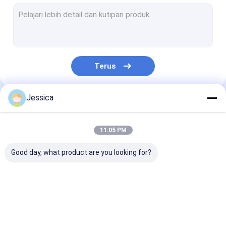
Palu sirkulasi terbalik
RC Drill Bit
Sistem Pengeboran Overload Symmetrix
Terus
Pipa Pengeboran RC Dual Wall
sistem pengeboran odex
Jessica
Kategori Kami
Seret Mata Bor
11:05 PM
Alat pengeboran dengan palu atas
Good day, what product are you looking for?
Potongan-potongan Tombol yang Meruncing
Alat pengeboran inti berlian
Alat Pengeboran
Down The Hole
Mata Bor DTH
Button Bit Grinder
DTH
Hammer