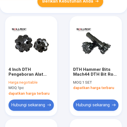
Berikan Kebutuhan Anda
4 Inch DTH
DTH Hammer Bits
Pengeboran Alat
Mach44 DTH Bit Rock
TD40 Marmer
Drill Bits Untuk
Harga:
negotiable
MOQ:
1 SET
quarrying Rock
Blasting Drilling
MOQ:
1pc
dapatkan harga terbaru
Hammer Button
Pengeboran Bit
dapatkan harga terbaru
Hubungi sekarang
Hubungi sekarang