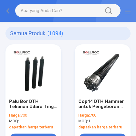
Semua Produk
(1094)
Palu Bor DTH
Cop44 DTH Hammer
Tekanan Udara Tinggi
untuk Pengeboran
Cop54
Sumur Air
Harga:
700
Harga:
700
MOQ:
1
MOQ:
1
dapatkan harga terbaru
dapatkan harga terbaru