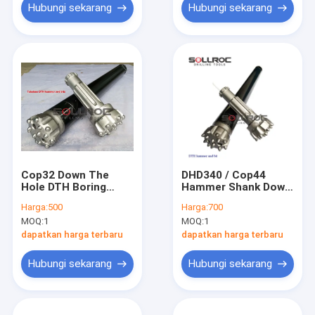
Hubungi sekarang
Hubungi sekarang
Cop32 Down The
DHD340 / Cop44
Hole DTH Boring
Hammer Shank Down
Hammer untuk
The Hole
Harga:
500
Harga:
700
Waterwell / Blasting
MOQ:
1
MOQ:
1
Drilling
dapatkan harga terbaru
dapatkan harga terbaru
Hubungi sekarang
Hubungi sekarang