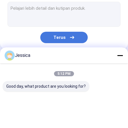
Palu sirkulasi terbalik
RC Drill Bit
Sistem Pengeboran Overload Symmetrix
Terus
Pipa Pengeboran RC Dual Wall
sistem pengeboran odex
Jessica
Kategori Kami
Seret Mata Bor
5:12 PM
Alat pengeboran dengan palu atas
Good day, what product are you looking for?
Potongan-potongan Tombol yang Meruncing
Alat pengeboran inti berlian
Alat Pengeboran
Down The Hole
Mata Bor DTH
Button Bit Grinder
DTH
Hammer