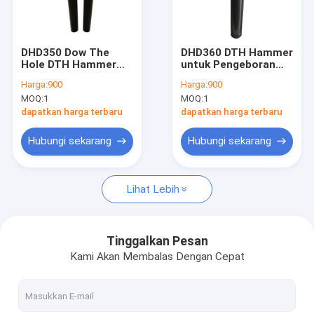
Tur Pabrik
Kontrol kualitas
DHD350 Dow The
DHD360 DTH Hammer
Hole DTH Hammer
untuk Pengeboran
Hubungi kami
untuk Air
Sumur Air
Harga:
900
Harga:
900
Well/Blasting Drilling
MOQ:
1
MOQ:
1
Berita
dapatkan harga terbaru
dapatkan harga terbaru
kasus
Hubungi sekarang
Hubungi sekarang
Lihat Lebih
Alat Pengeboran DTH
Down The Hole Hammer
Tinggalkan Pesan
Kami Akan Membalas Dengan Cepat
Mata Bor DTH
PIPA BOR DTH