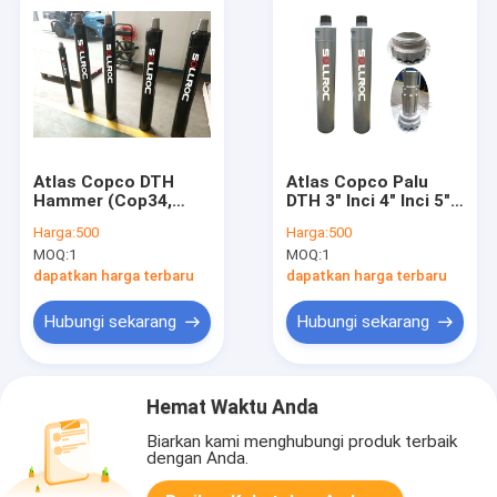
Atlas Copco DTH
Atlas Copco Palu
Hammer (Cop34,
DTH 3" Inci 4" Inci 5"
Cop44, Cop54,
Inci 6" Inci 8" Inci 10"
Harga:
500
Harga:
500
Cop64, Cop84 palu)
Inci 12" Inci
MOQ:
1
MOQ:
1
dapatkan harga terbaru
dapatkan harga terbaru
Hubungi sekarang
Hubungi sekarang
Hemat Waktu Anda
Biarkan kami menghubungi produk terbaik
dengan Anda.