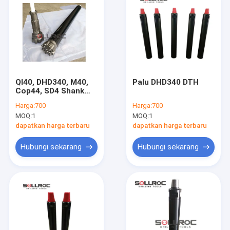
Ql40, DHD340, M40,
Palu DHD340 DTH
Cop44, SD4 Shank
DTH Palu
Harga:
700
Harga:
700
MOQ:
1
MOQ:
1
dapatkan harga terbaru
dapatkan harga terbaru
Hubungi sekarang
Hubungi sekarang
Rumah
Produk
Tentang kami