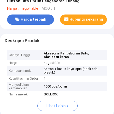
Button Bits Untuk Pengeboran Lubang
Harga：negotiable
MOQ：1
Harga terbaik
Hubungi sekarang
Deskripsi Produk
,
Aksesoris Pengeboran Batu
Cahaya Tinggi
Alat batu keras
Harga
negotiable
Karton + kasus kayu lapis (tidak ada
Kemasan rincian
plastik)
Kuantitas min Order
1
Menyediakan
1000 pcs/bulan
kemampuan
Nama merek
SOLLROC
Lihat Lebih