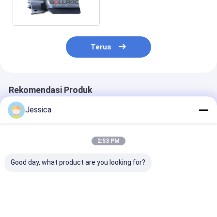
Button Bits Untuk
Pengeboran Lubang
Terus
Rekomendasi Produk
Jessica
2:53 PM
Good day, what product are you looking for?
Pengolahan
Top Hammer Button
Pengolahan
Karburasi Top
Bits Standar dan
Karburasi Alat
Hammer Button Bits
Retrac Tipe untuk
Pengeboran T
dengan Retrac
Pengiriman
Hammer untu
Button untuk
Internasional
Kinerja Penge
Harga terbaik
Harga terbaik
Harga terb