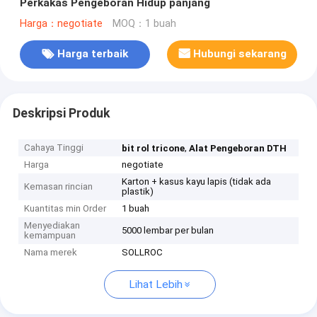
Perkakas Pengeboran Hidup panjang
Harga：negotiate
MOQ：1 buah
Harga terbaik
Hubungi sekarang
Deskripsi Produk
Cahaya Tinggi
,
bit rol tricone
Alat Pengeboran DTH
Harga
negotiate
Karton + kasus kayu lapis (tidak ada
Kemasan rincian
plastik)
Kuantitas min Order
1 buah
Menyediakan
5000 lembar per bulan
kemampuan
Nama merek
SOLLROC
Lihat Lebih