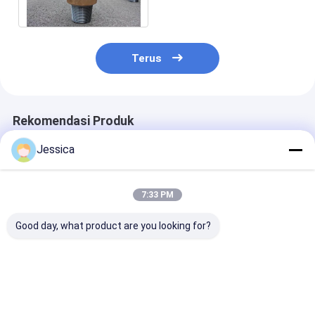
Hidup panjang
Terus
Rekomendasi Produk
Jessica
7:33 PM
Good day, what product are you looking for?
IADC635-251 9 7/8
Efisiensi Tinggi IADC
IADC435 9 Inc
Inch Tricone Bor Bit
API Karbida Tricone
229mm Tricone
Untuk
Rock Roller Bit Untuk
Bit, Tricone Ro
Pertambangan,
Eksplorasi
Berkinerja Tin
Tricone Rock Bit
Harga terbaik
Harga terbaik
Harga terb