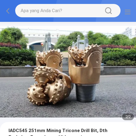
2
/
2
IADC545 251mm Mining Tricone Drill Bit, Dth