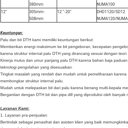
380mm
NUMA100
12"
305mm-
12 "-20"
DHD1120/SD12
508mm
NUMA120/NUMA
Keuntungan:
Palu dan bit DTH kami memiliki keuntungan berikut:
Memberikan energi maksimum ke bit pengeboran, kecepatan pengebo
karena struktur internal palu DTH yang dirancang sesuai dengan teori
Kinerja mulus dan umur panjang palu DTH karena bahan baja paduan b
teknologi pengolahan yang disesuaikan.
Tingkat masalah yang rendah dan mudah untuk pemeliharaan karena 
membongkar struktur internal palu.
Mudah untuk melepaskan bit dari palu karena benang multi-kepala me
Bergantian dengan DTH bit dan pipa dill yang diproduksi oleh banyak 
Layanan Kami:
1. Layanan pra-penjualan:
Bertindak sebagai penasihat dan asisten klien yang baik memungki