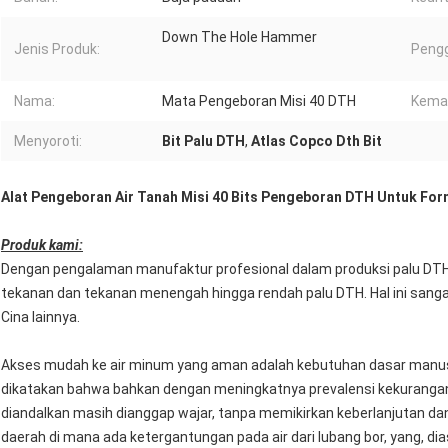
Down The Hole Hammer
Jenis Produk:
Peng
Nama:
Mata Pengeboran Misi 40 DTH
Kema
Menyoroti:
Bit Palu DTH
,
Atlas Copco Dth Bit
Alat Pengeboran Air Tanah Misi 40 Bits Pengeboran DTH Untuk For
Produk kami:
Dengan pengalaman manufaktur profesional dalam produksi palu DTH
tekanan dan tekanan menengah hingga rendah palu DTH. Hal ini sanga
Cina lainnya.
Akses mudah ke air minum yang aman adalah kebutuhan dasar manusia
dikatakan bahwa bahkan dengan meningkatnya prevalensi kekurangan ai
diandalkan masih dianggap wajar, tanpa memikirkan keberlanjutan dan ku
daerah di mana ada ketergantungan pada air dari lubang bor, yang, d