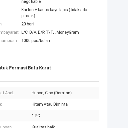
negotiable
Karton + kasus kayu lapis (tidak ada
plastik)
n:
20 hari
embayaran:
L/C, D/A, D/P, T/T, , MoneyGram
mampuan:
1000 pcs/bulan
ntuk Formasi Batu Karat
t Asal:
Hunan, Cina (Daratan)
:
Hitam Atau Diminta
1 PC
ungan:
Kualitas baik