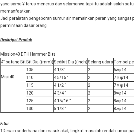
yang sama ¥ terus menerus dan selamanya.tapi itu adalah salah sat
memanfaatkan.
Jadi peralatan pengeboran sumur air memainkan peran yang sangat
permintaan dasar orang.
Deskripsi Produk
Mission40 DTH Hammer Bits
4" batang Bit
Bit Dia ((mm))
Sedikit Dia ((inch)
Selang udara
Tombol pe
105
4 1/8"
2
6×φ14
Misi 40
110
4 5/16 "
2
7 × φ14
115
4 1/2 "
2
7 × φ14
120
4 3/4 "
2
8×φ14
125
4 15/16 "
2
8×φ14
130
5 1/8 "
2
8×φ14
Fitur
1Desain sederhana dan masuk akal, tingkat masalah rendah, umur pa