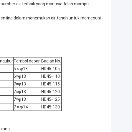
u sumber air terbaik yang manusia telah mampu
 penting dalam menemukan air tanah untuk memenuhi
ngukur
Tombol depan
Bagian No.
5 × φ13
HD45-105
6×φ13
HD45-110
7×φ13
HD45-115
7×φ13
HD45-120
7×φ13
HD45-125
7 × φ14
HD45-130
njang.