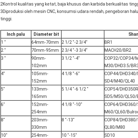
2Kontrol kualitas yang ketat, baja khusus dan karbida berkualitas tinggi
3Diproduksi oleh mesin CNC, konsumsi udara rendah, pengeboran hal
tinggi.
Inch palu
Diameter bit
Sha
1 "
64mm-70mm
2 1/2 "-2 3/4"
BR1
2 "
70mm-95mm
2 3/4 "-3 3/4"
MACH20/BR2
3 "
90mm-
3 1/2 "-4"
COP32/COP34/
102mm
M30/DHD3.5/BR
4"
105mm-
4 1/8 "-6"
COP44/DHD340
152mm
SD4/M40/QL40
5"
133mm-
5 1/4 "-6 1/2 "
COP54/DHD350
165mm
SD5/M50/QL50/
6"
152mm-
4 1/8 "-10"
COP64/DHD360/
254mm
M60/QL60/Bulro
8"
203mm-
8 "-13"
COP84/DHD380/
330mm
QL80/M80
10"
254mm-
10 "-15"
SD10