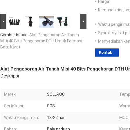
Harga:
Kemasan rincian:
Waktu pengirima
Syarat-syarat p
Gambar besar :
Alat Pengeboran Air Tanah
Misi 40 Bits Pengeboran DTH Untuk Formasi
Menyediakan ke
Batu Karat
Kontak
Alat Pengeboran Air Tanah Misi 40 Bits Pengeboran DTH U
Deskripsi
Merek:
SOLLROC
Tempa
Sertifikasi:
SGS
Warna
Waktu Pengiriman:
18-22 hari
MOQ:
Bahan:
Baja paduan
Keunt