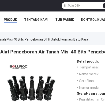
PRODUK
TENTANG KAMI
TUR PABRIK
KONTROL KUAL
anah Misi 40 Bits Pengeboran DTH Untuk Formasi Batu Karat
Alat Pengeboran Air Tanah Misi 40 Bits Penge
Detail produk:
Tempat asal:
Nama merek:
Sertifikasi:
Nomor model:
Syarat-syarat pe
Kuantitas min Or