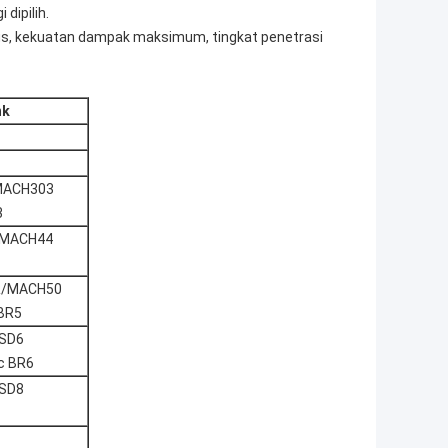
 dipilih.
us, kekuatan dampak maksimum, tingkat penetrasi
nk
MACH303
3
/MACH44
R/MACH50
BR5
SD6
c BR6
SD8