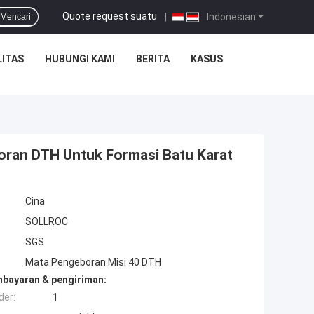
Quote request suatu
|
Indonesian
Mencari
ITAS
HUBUNGI KAMI
BERITA
KASUS
boran DTH Untuk Formasi Batu Karat
Cina
SOLLROC
SGS
Mata Pengeboran Misi 40 DTH
mbayaran & pengiriman:
der:
1