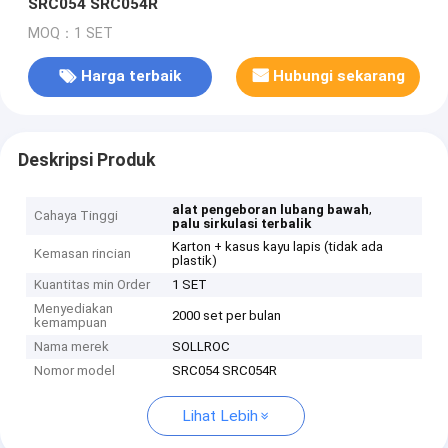
SRC054 SRC054R
MOQ：1 SET
Harga terbaik
Hubungi sekarang
Deskripsi Produk
,
alat pengeboran lubang bawah
Cahaya Tinggi
palu sirkulasi terbalik
Karton + kasus kayu lapis (tidak ada
Kemasan rincian
plastik)
Kuantitas min Order
1 SET
Menyediakan
2000 set per bulan
kemampuan
Nama merek
SOLLROC
Nomor model
SRC054 SRC054R
Lihat Lebih