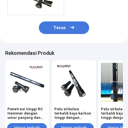
130mm SRC054
SRC054R
Terus
Rekomendasi Produk
Penetrasi tinggi RC
Palu sirkulasi
Palu sirkulasi
Hammer dengan
terbalik baja karbon
terbalik baja 
umur panjang dan
tinggi dengan
tinggi dengan
efisiensi tinggi untuk
benang
tingkat penetr
pengeboran sirkulasi
Metzke/Remet untuk
tinggi dan um
Harga terbaik
Harga terbaik
Harga terb