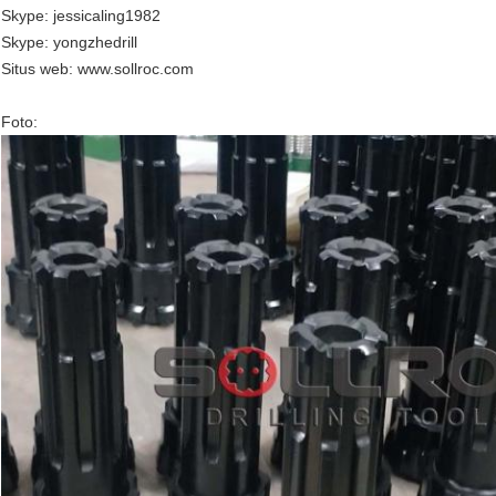
Skype: jessicaling1982
Skype: yongzhedrill
Situs web: www.sollroc.com
Foto: