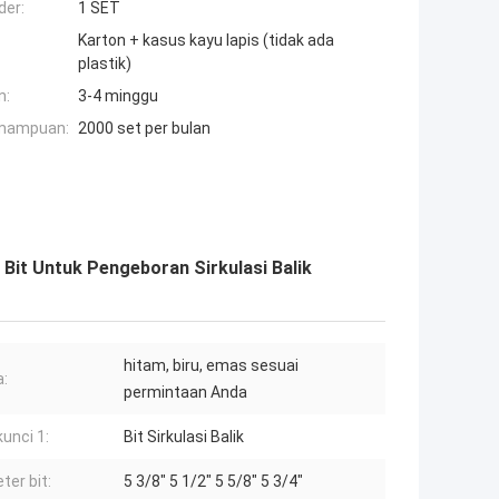
der:
1 SET
Karton + kasus kayu lapis (tidak ada
plastik)
n:
3-4 minggu
mampuan:
2000 set per bulan
t Untuk Pengeboran Sirkulasi Balik
hitam, biru, emas sesuai
:
permintaan Anda
kunci 1:
Bit Sirkulasi Balik
ter bit:
5 3/8" 5 1/2" 5 5/8" 5 3/4"