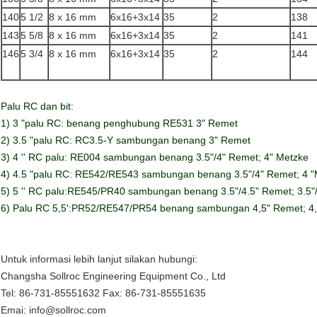
140
5 1/2
8 x 16 mm
6x16+3x14
35
2
138
143
5 5/8
8 x 16 mm
6x16+3x14
35
2
141
146
5 3/4
8 x 16 mm
6x16+3x14
35
2
144
Palu RC dan bit:
1) 3 "palu RC: benang penghubung RE531 3" Remet
2) 3.5 "palu RC: RC3.5-Y sambungan benang 3" Remet
3) 4 '' RC palu: RE004 sambungan benang 3.5"/4" Remet; 4" Metzke
4) 4.5 "palu RC: RE542/RE543 sambungan benang 3.5"/4" Remet; 4 
5) 5 '' RC palu:RE545/PR40 sambungan benang 3.5"/4.5" Remet; 3.5"
6) Palu RC 5,5':PR52/RE547/PR54 benang sambungan 4,5" Remet; 4,
Untuk informasi lebih lanjut silakan hubungi:
Changsha Sollroc Engineering Equipment Co., Ltd
Tel: 86-731-85551632 Fax: 86-731-85551635
Emai: info@sollroc.com