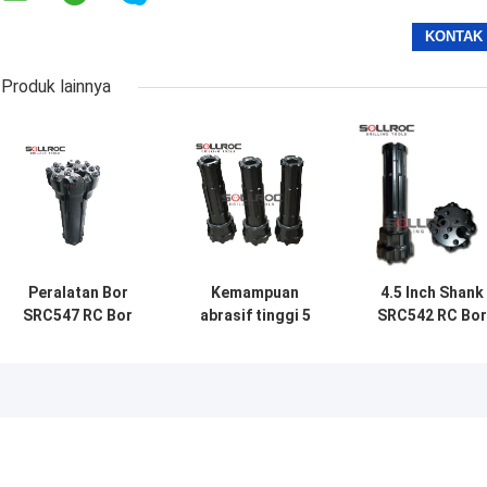
Produk lainnya
Peralatan Bor
Kemampuan
4.5 Inch Shank
SRC547 RC Bor
abrasif tinggi 5
SRC542 RC Bor
Bit 133mm-
Inch RC Bits
Bit Hitam Warn
146mm Button
SRC542 121mm
Baja Karbon
Bits
-146mm
Untuk Samplin
Peralatan
Pengeboran