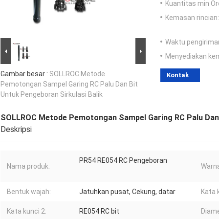
Kuantitas min Or
Kemasan rincian:
Waktu pengirima
Menyediakan ke
Gambar besar :
SOLLROC Metode
Kontak
Pemotongan Sampel Garing RC Palu Dan Bit
Untuk Pengeboran Sirkulasi Balik
SOLLROC Metode Pemotongan Sampel Garing RC Palu Dan Bi
Deskripsi
PR54 RE054 RC Pengeboran
Nama produk:
Warna
Bentuk wajah:
Jatuhkan pusat, Cekung, datar
Kata 
Kata kunci 2:
RE054 RC bit
Diame