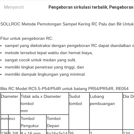
Menyoroti:
Pengeboran sirkulasi terbalik
,
Pengeboran s
SOLLROC Metode Pemotongan Sampel Kering RC Palu dan Bit Untuk P
Fitur untuk pengeboran RC:
sampel yang diekstraksi dengan pengeboran RC dapat diandalkan d
metode tersebut tepat waktu dan hemat biaya,
sangat cocok untuk medan yang sulit,
memiliki tingkat penetrasi yang tinggi, dan
memiliki dampak lingkungan yang minimal.
Bits RC Model RC5.5-P54/P54R untuk batang PR54/PR54R, RE054
Diameter
Tidak ada x Diameter
Sudut
Lubang
Dia D
tombol
tombol
pembuangan
mm
mm
inci
Tombol
Tombol
Pengukur
Depan
136
5 3/8
8 x 16 mm
6x16+3x14
35
2
134