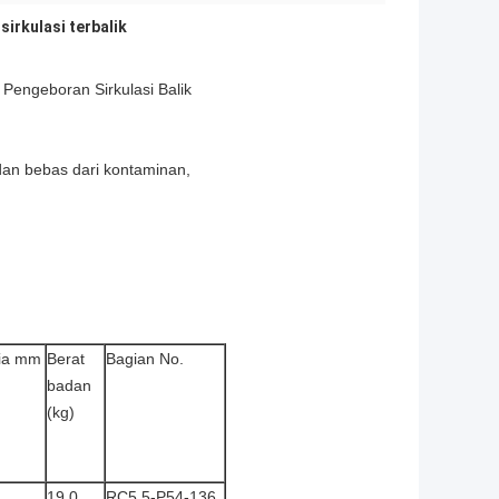
irkulasi terbalik
engeboran Sirkulasi Balik
an bebas dari kontaminan,
ia mm
Berat
Bagian No.
badan
(kg)
19.0
RC5.5-P54-136