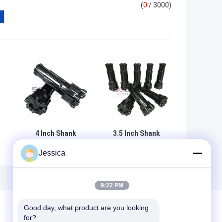
(
0
/ 3000)
4 Inch Shank
3.5 Inch Shank
SRC004 RC
SRc3.5Y Carbon
Jessica
a
Pengeboran Bit
Steel RC Bit
Untuk
Untuk
g
Pertambangan,
Pengeboran
Pengeboran
Sumur Air
9:22 PM
sirkulasi terbalik
Good day, what product are you looking 
for?