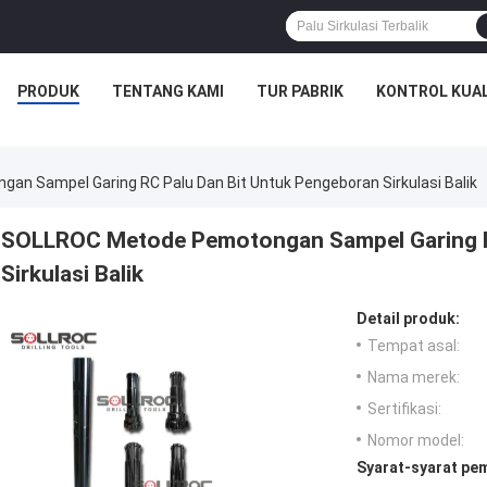
PRODUK
TENTANG KAMI
TUR PABRIK
KONTROL KUAL
n Sampel Garing RC Palu Dan Bit Untuk Pengeboran Sirkulasi Balik
SOLLROC Metode Pemotongan Sampel Garing R
Sirkulasi Balik
Detail produk:
Tempat asal:
Nama merek:
Sertifikasi:
Nomor model:
Syarat-syarat pe