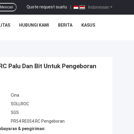
Quote request suatu
|
Indonesian
Mencari
ITAS
HUBUNGI KAMI
BERITA
KASUS
C Palu Dan Bit Untuk Pengeboran
Cina
SOLLROC
SGS
PR54 RE054 RC Pengeboran
mbayaran & pengiriman: