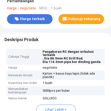
Pertambangan
Harga：negotiate
MOQ：1 buah
Harga terbaik
Hubungi sekarang
Deskripsi Produk
Pengeboran RC dengan sirkulasi
terbalik
Cahaya Tinggi
,
,
Dia 88.9mm RC Drill Rod
Dia 114.3mm pipa bor dinding ganda
Harga
negotiate
Karton + kasus kayu lapis (tidak ada
Kemasan rincian
plastik)
Kuantitas min Order
1 buah
Menyediakan
5000pcs per bulan
kemampuan
Nama merek
SOLLROC
Lihat Lebih