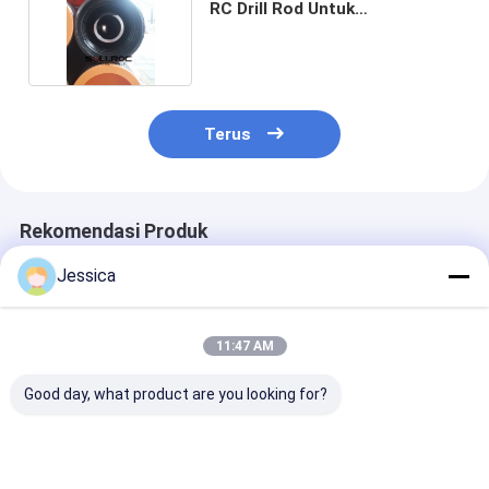
RC Drill Rod Untuk
Pertambangan
Terus
Rekomendasi Produk
Jessica
11:47 AM
Good day, what product are you looking for?
Pipa Bor RC Dinding
Pipa Bor RC Tahan
4/4.5 Inch Dua
Ganda Diameter
Aus Baja Tahan
RC Drill Pipe 
114mm Panjang 3m
Karat 114mm 4.5''
Sambungan L