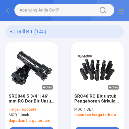
RC Drill Bit
(145)
SRC040 5 3/4 '146'
SRC40 RC Bit untuk
mm RC Bor Bit Untuk
Pengeboran Sirkulasi
Pengeboran sumur
Reverse
Harga:
negotiate
MOQ:
1 SET
air
MOQ:
1 buah
dapatkan harga terbaru
dapatkan harga terbaru