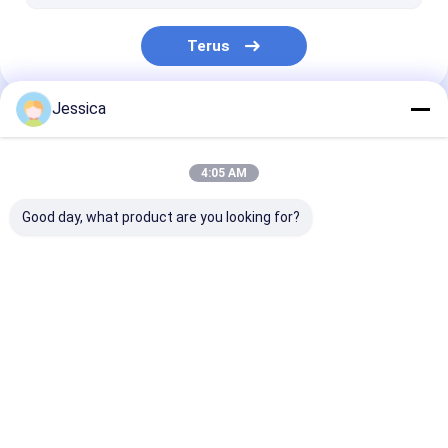
mata bor tricone
Terus
Jessica
Kategori Kami
4:05 AM
Good day, what product are you looking for?
Alat Pengeboran
Down The Hole
Mata Bor DTH
DTH
Hammer
Rumah
Tentang
Hubungi
Desktop
kita
kami
Site
Sitemap
Kebijakan Privasi