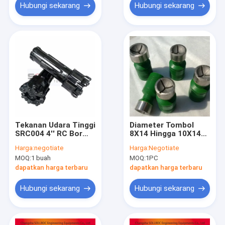
Hubungi sekarang
Hubungi sekarang
Tekanan Udara Tinggi
Diameter Tombol
SRC004 4'' RC Bor
8X14 Hingga 10X14
Bit, Rc Bit Untuk
Mm Mata Bor RC
Harga:
negotiate
Harga:
Negotiate
Pembentukan Kerikil
Bahan Tungsten
MOQ:
1 buah
MOQ:
1PC
yang Komplikasi
Karbida Panjang
Keseluruhan 100Mm
dapatkan harga terbaru
dapatkan harga terbaru
Hingga 300Mm
Direkayasa untuk
Hubungi sekarang
Hubungi sekarang
Stabilitas