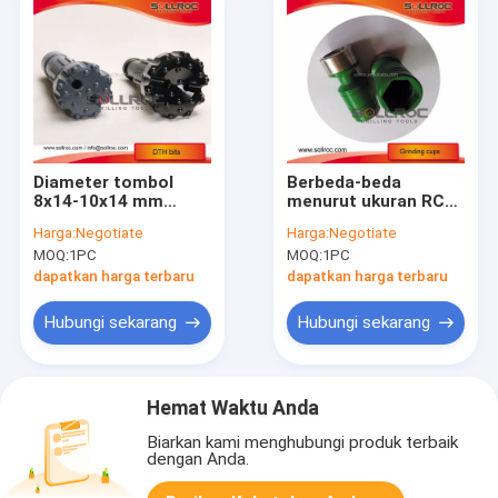
Diameter tombol
Berbeda-beda
8x14-10x14 mm
menurut ukuran RC
Jaminan Bit
Drill Bit Connection
Harga:
Negotiate
Harga:
Negotiate
Pertambangan dan
Thread
MOQ:
1PC
MOQ:
1PC
Layanan Pasca
RemetMetzke
Penjualan Dirancang
Standard API
dapatkan harga terbaru
dapatkan harga terbaru
untuk Kinerja Optimal
Dirancang untuk daya
dalam Kondisi yang
tahan dan
Hubungi sekarang
Hubungi sekarang
Kekerasan
pengeboran presisi
Hemat Waktu Anda
Biarkan kami menghubungi produk terbaik
dengan Anda.