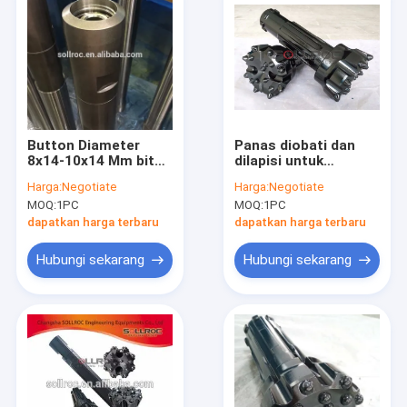
Button Diameter
Panas diobati dan
8x14-10x14 Mm bit
dilapisi untuk
sirkulasi terbalik
ketahanan korosi
Harga:
Negotiate
Harga:
Negotiate
dengan ujung
sirkulasi terbalik Bit
MOQ:
1PC
MOQ:
1PC
tungsten karbida
dirancang untuk
untuk penetrasi yang
menahan korosi dan
dapatkan harga terbaru
dapatkan harga terbaru
ditingkatkan dan
memberikan hasil
memperpanjang
pengeboran
Hubungi sekarang
Hubungi sekarang
umur alat
Rumah
Produk
Tentang kami