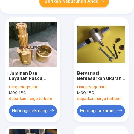
Berikan Kebutuhan Anda
Jaminan Dan
Bervariasi
Layanan Pasca
Berdasarkan Ukuran
Penjualan RC Bor
Mata Bor Batu
Harga:
Negotiate
Harga:
Negotiate
SRC3.5 SRC40
Panjang Keseluruhan
MOQ:
1PC
MOQ:
1PC
SRC542 SRC543
100mm 300mm
SRC004 SRC52
Dirancang Untuk
dapatkan harga terbaru
dapatkan harga terbaru
SRC54 Benang
Menyediakan
Sambungan Remet
Pemotongan Batu
Hubungi sekarang
Hubungi sekarang
Metzke awet Dan
Dan Mengurangi
Untuk Industri
Konsumsi Energi