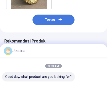
Blasting Rock
Terus
Rekomendasi Produk
Jessica
3:03 AM
Good day, what product are you looking for?
Mata bor DTH (Down
SOLLROC COP44
SOLLROC/Dow
The Hole) 4''-110mm
Down The Hole/Mata
Hole/ Mata Bo
untuk pertambangan
bor DTH 4 inci untuk
Mata Bor
Pengeboran Sumur
Tombol/COP3
Air
Bor Dth 3 Inci 
Harga terbaik
Harga terbaik
Harga terb
PENAMBANGA