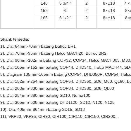
146
5 3/4 "
2
8×φ18
7 ×
152
6"
2
8×φ18
8×
165
6 1/2 "
2
8×φ18
8×
Shank tersedia:
1), Dia. 64mm-70mm batang Bulroc BR1
2), Dia. 70mm-95mm batang Halco MACH20, Bulroc BR2
3), Dia. 90mm-102mm batang COP32, COP34, Halco MACH303, M30,
4), Dia. 105mm-152mm batang COP44, DHD340, Halco MACH44, SD4
5), Diagram 135mm-165mm batang COP54, DHD350R, COP54, Halco
6), Dia. 152mm-254mm batang COP64, DHD360, SD6, M60, QL60, Bu
7), Dia. 203mm-330mm batang COP84, DHD380, SD8, QL80
8), Dia. 254mm-380mm batang SD10, Numa100
9), Dia. 305mm-508mm batang DHD1120, SD12, N120, N125
10), Dia. 405mm-864mm batang SD15, SD18
11), VKP80, VKP95, CIR90, CIR100, CIR110, CIR150, CIR200...