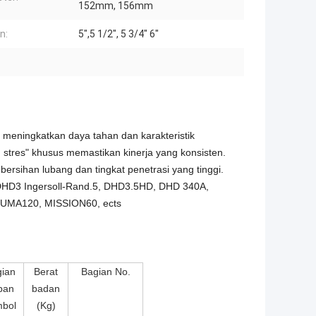
152mm, 156mm
n:
5",5 1/2", 5 3/4" 6"
uk meningkatkan daya tahan dan karakteristik
tres" khusus memastikan kinerja yang konsisten.
sihan lubang dan tingkat penetrasi yang tinggi.
, DHD3 Ingersoll-Rand.5, DHD3.5HD, DHD 340A,
UMA120, MISSION60, ects
ian
Berat
Bagian No.
pan
badan
bol
(Kg)