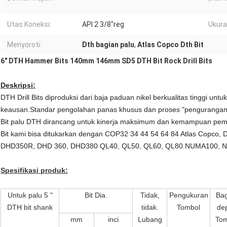
Utas Koneksi:
API 2 3/8"reg
Ukura
Menyoroti:
Dth bagian palu
,
Atlas Copco Dth Bit
6" DTH Hammer Bits 140mm 146mm SD5 DTH Bit Rock Drill Bits
Deskripsi:
DTH Drill Bits diproduksi dari baja paduan nikel berkualitas tinggi unt
keausan.Standar pengolahan panas khusus dan proses "pengurangan s
Bit palu DTH dirancang untuk kinerja maksimum dan kemampuan pember
Bit kami bisa ditukarkan dengan COP32 34 44 54 64 84 Atlas Copco
DHD350R, DHD 360, DHD380 QL40, QL50, QL60, QL80.NUMA100, N
Spesifikasi produk:
Untuk palu 5 "
Bit Dia.
Tidak,
Pengukuran
Bag
DTH bit shank
tidak.
Tombol
de
mm
inci
Lubang
Tom