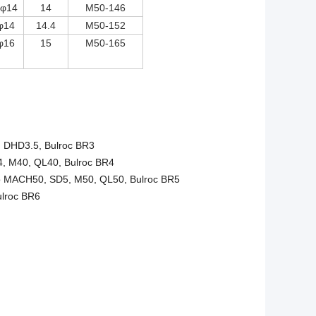
 φ14
14
M50-146
φ14
14.4
M50-152
φ16
15
M50-165
 DHD3.5, Bulroc BR3
, M40, QL40, Bulroc BR4
 MACH50, SD5, M50, QL50, Bulroc BR5
lroc BR6