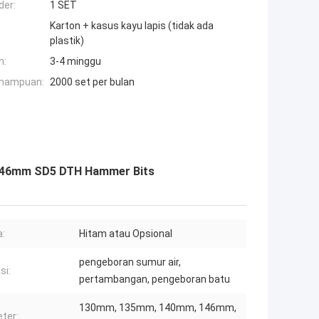
der:
1 SET
Karton + kasus kayu lapis (tidak ada
plastik)
n:
3-4 minggu
mampuan:
2000 set per bulan
 146mm SD5 DTH Hammer Bits
:
Hitam atau Opsional
pengeboran sumur air,
si:
pertambangan, pengeboran batu
130mm, 135mm, 140mm, 146mm,
ter: