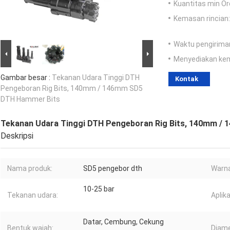
Kuantitas min Or
Kemasan rincian:
Waktu pengirima
Menyediakan ke
Gambar besar :
Tekanan Udara Tinggi DTH
Kontak
Pengeboran Rig Bits, 140mm / 146mm SD5
DTH Hammer Bits
Tekanan Udara Tinggi DTH Pengeboran Rig Bits, 140mm /
Deskripsi
Nama produk:
SD5 pengebor dth
Warna
10-25 bar
Tekanan udara:
Aplika
Datar, Cembung, Cekung
Bentuk wajah:
Diame