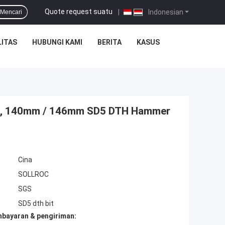
Quote request suatu
|
Indonesian
Mencari
ITAS
HUBUNGI KAMI
BERITA
KASUS
ts, 140mm / 146mm SD5 DTH Hammer
Cina
SOLLROC
SGS
SD5 dth bit
mbayaran & pengiriman: