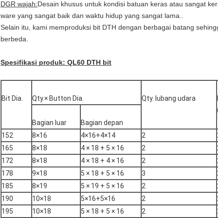
DGR wajah:
Desain khusus untuk kondisi batuan keras atau sangat k
ware yang sangat baik dan waktu hidup yang sangat lama..
Selain itu, kami memproduksi bit DTH dengan berbagai batang sehin
berbeda.
Spesifikasi produk: QL60 DTH bit
Bit Dia.
Qty.× Button Dia.
Qty. lubang udara
Bagian luar
Bagian depan
152
8×16
4×16+4×14
2
165
8×18
4 × 18 + 5 × 16
2
172
8×18
4 × 18 + 4 × 16
2
178
9×18
5 × 18 + 5 × 16
3
185
8×19
5 × 19 + 5 × 16
2
190
10×18
5×16+5×16
2
195
10×18
5 × 18 + 5 × 16
2