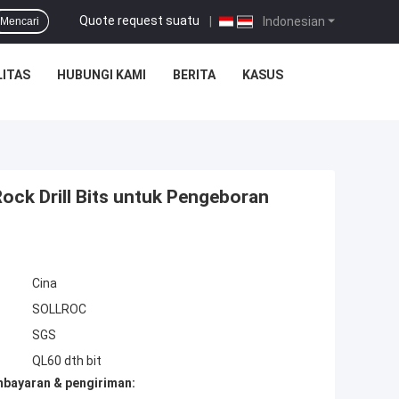
Quote request suatu
|
Indonesian
Mencari
ITAS
HUBUNGI KAMI
BERITA
KASUS
ck Drill Bits untuk Pengeboran
Cina
SOLLROC
SGS
QL60 dth bit
mbayaran & pengiriman: