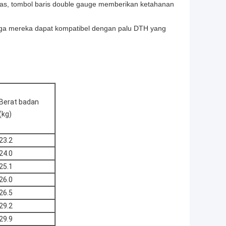
eras, tombol baris double gauge memberikan ketahanan
gga mereka dapat kompatibel dengan palu DTH yang
Berat badan
(kg)
23.2
24.0
25.1
26.0
26.5
29.2
29.9