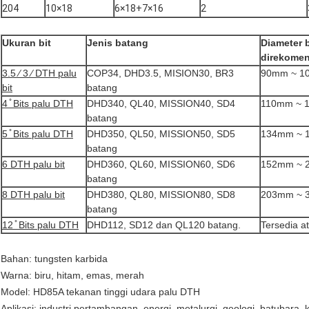
204
10×18
6×18+7×16
2
Ukuran bit
Jenis batang
Diameter 
direkome
3.5 ⁄ 3 ⁄ DTH palu
COP34, DHD3.5, MISION30, BR3
90mm ~ 1
bit
batang
4 ̊ Bits palu DTH
DHD340, QL40, MISSION40, SD4
110mm ~ 
batang
5 ̊ Bits palu DTH
DHD350, QL50, MISSION50, SD5
134mm ~ 
batang
6 DTH palu bit
DHD360, QL60, MISSION60, SD6
152mm ~ 
batang
8 DTH palu bit
DHD380, QL80, MISSION80, SD8
203mm ~ 
batang
12 ̊ Bits palu DTH
DHD112, SD12 dan QL120 batang.
Tersedia a
Bahan: tungsten karbida
Warna: biru, hitam, emas, merah
Model: HD85A tekanan tinggi udara palu DTH
Aplikasi: industri pertambangan, energi, metalurgi, geologi, batubara, ko