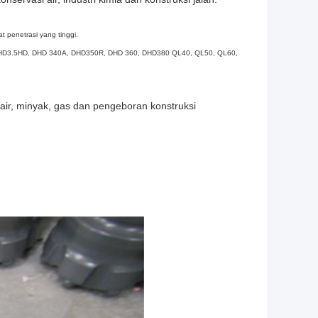
 penetrasi yang tinggi.
5, DHD3.5HD, DHD 340A, DHD350R, DHD 360, DHD380 QL40, QL50, QL60,
ir, minyak, gas dan pengeboran konstruksi