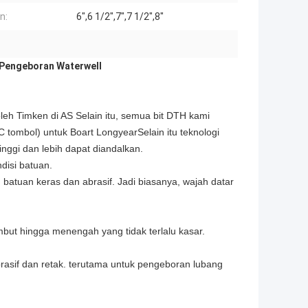
n:
6",6 1/2",7",7 1/2",8"
k Pengeboran Waterwell
 oleh Timken di AS Selain itu, semua bit DTH kami
tombol) untuk Boart LongyearSelain itu teknologi
inggi dan lebih dapat diandalkan.
disi batuan.
 batuan keras dan abrasif. Jadi biasanya, wajah datar
but hingga menengah yang tidak terlalu kasar.
rasif dan retak. terutama untuk pengeboran lubang