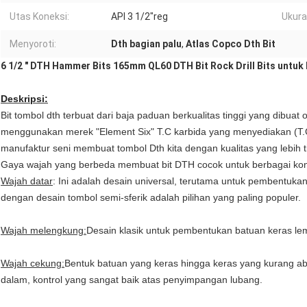
Utas Koneksi:
API 3 1/2"reg
Ukura
Menyoroti:
Dth bagian palu
,
Atlas Copco Dth Bit
6 1/2 " DTH Hammer Bits 165mm QL60 DTH Bit Rock Drill Bits untu
Deskripsi:
Bit tombol dth terbuat dari baja paduan berkualitas tinggi yang dibuat
menggunakan merek "Element Six" T.C karbida yang menyediakan (T.C 
manufaktur seni membuat tombol Dth kita dengan kualitas yang lebih t
Gaya wajah yang berbeda membuat bit DTH cocok untuk berbagai kon
Wajah datar
: Ini adalah desain universal, terutama untuk pembentukan
dengan desain tombol semi-sferik adalah pilihan yang paling populer.
Wajah melengkung:
Desain klasik untuk pembentukan batuan keras lem
Wajah cekung:
Bentuk batuan yang keras hingga keras yang kurang ab
dalam, kontrol yang sangat baik atas penyimpangan lubang.