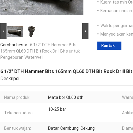
Kuantitas min Or
Kemasan rincian:
Waktu pengirima
Menyediakan ke
Gambar besar :
6 1/2" DTH Hammer Bits
Kontak
165mm QL60 DTH Bit Rock Drill Bits untuk
Pengeboran Waterwell
6 1/2" DTH Hammer Bits 165mm QL60 DTH Bit Rock Drill Bi
Deskripsi
Nama produk:
Mata bor QL60 dth
Warna
10-25 bar
Tekanan udara:
Aplika
Bentuk wajah:
Datar, Cembung, Cekung
Diame