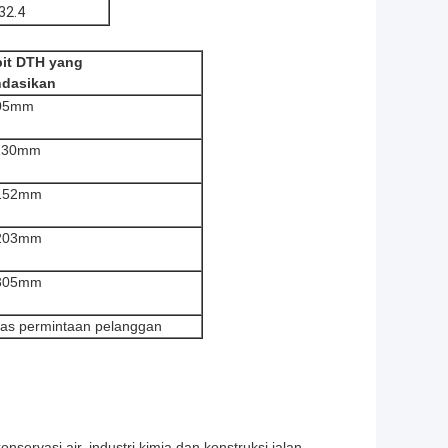
32.4
bit DTH yang
ndasikan
05mm
130mm
152mm
203mm
305mm
tas permintaan pelanggan
nservasi air, industri kimia dan konstruksi jalan.