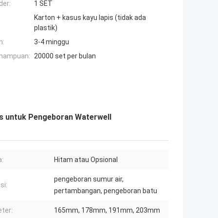
der:
1 SET
Karton + kasus kayu lapis (tidak ada
plastik)
n:
3-4 minggu
mampuan:
20000 set per bulan
ts untuk Pengeboran Waterwell
:
Hitam atau Opsional
pengeboran sumur air,
si:
pertambangan, pengeboran batu
ter:
165mm, 178mm, 191mm, 203mm