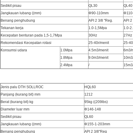
Sedikit pisau
QL30
QL40
Jangkauan lubang ((mm)
Φ90-110mm
Φ110
Benang penghubung
API 2 3/8 "Reg.
API 2
Tekanan kerja
1.0-1,5Mpa
1.0-2
Kecepatan benturan pada 1,5-1,7Mpa
30Hz
27Hz
Rekomendasi Kecepatan rotasi
25-40r/menit
25-40
Konsumsi udara
1.0Mpa
4.5m3/menit
6m3/m
1.8Mpa
9.0m3/menit
10m3/
2.4Mpa
/
15m3/
Jenis palu DTH SOLLROC
HQL60
Panjang (kurang bit) mm
1212
Berat (kurang bit) kg
95kg ((209lbs)
Diameter luar mm
Φ146-148
Sedikit pisau
QL60
Jangkauan lubang ((mm)
Φ155-1-203mm
Benang penghubung
API 2 3/8"Reg