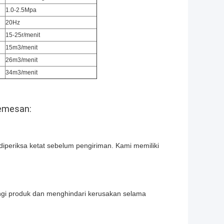
1.0-2.5Mpa
20Hz
15-25r/menit
15m3/menit
26m3/menit
34m3/menit
memesan:
 diperiksa ketat sebelum pengiriman. Kami memiliki
ngi produk dan menghindari kerusakan selama