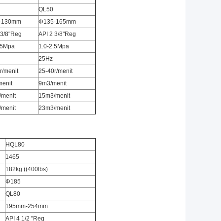
QL50
-130mm
Φ135-165mm
 3/8"Reg
API 2 3/8"Reg
.5Mpa
1.0-2.5Mpa
25Hz
r/menit
25-40r/menit
enit
9m3/menit
menit
15m3/menit
menit
23m3/menit
HQL80
1465
182kg ((400lbs)
Φ185
QL80
195mm-254mm
API 4 1/2 "Reg