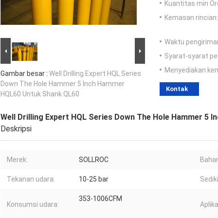
Kuantitas min Or
Kemasan rincian:
Waktu pengirima
Syarat-syarat p
Menyediakan ke
Gambar besar :
Well Drilling Expert HQL Series
Down The Hole Hammer 5 Inch Hammer
Kontak
HQL60 Untuk Shank QL60
Well Drilling Expert HQL Series Down The Hole Hammer 5
Deskripsi
Merek:
SOLLROC
Bahan
Tekanan udara:
10-25 bar
Sediki
353-1006CFM
Konsumsi udara:
Aplika