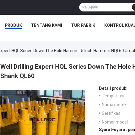
PRODUK
TENTANG KAMI
TUR PABRIK
KONTROL KUAL
ng Expert HQL Series Down The Hole Hammer 5 Inch Hammer HQL60 Unt
Well Drilling Expert HQL Series Down The Ho
Shank QL60
Detail produk:
Tempat asal:
Nama merek:
Sertifikasi:
Nomor model:
Syarat-syarat pe