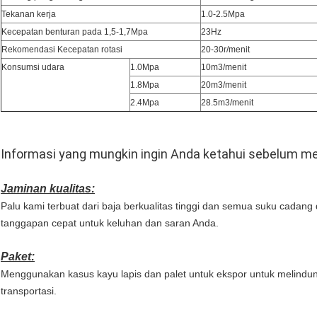
Tekanan kerja
1.0-2.5Mpa
Kecepatan benturan pada 1,5-1,7Mpa
23Hz
Rekomendasi Kecepatan rotasi
20-30r/menit
Konsumsi udara
1.0Mpa
10m3/menit
1.8Mpa
20m3/menit
2.4Mpa
28.5m3/menit
Informasi yang mungkin ingin Anda ketahui sebelum 
Jaminan kualitas:
Palu kami terbuat dari baja berkualitas tinggi dan semua suku cadang
tanggapan cepat untuk keluhan dan saran Anda.
Paket:
Menggunakan kasus kayu lapis dan palet untuk ekspor untuk melindu
transportasi.