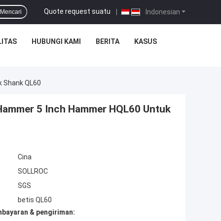
Quote request suatu
|
Indonesian
Mencari
ITAS
HUBUNGI KAMI
BERITA
KASUS
uk Shank QL60
le Hammer 5 Inch Hammer HQL60 Untuk
Cina
SOLLROC
SGS
betis QL60
mbayaran & pengiriman: