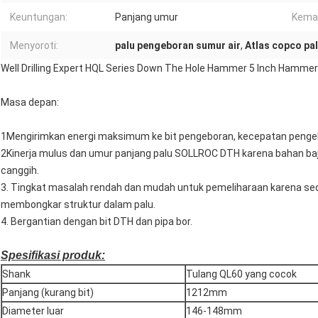
Keuntungan:
Panjang umur
Kema
Menyoroti:
palu pengeboran sumur air
,
Atlas copco pa
Well Drilling Expert HQL Series Down The Hole Hammer 5 Inch Hamme
Masa depan:
1Mengirimkan energi maksimum ke bit pengeboran, kecepatan penge
2Kinerja mulus dan umur panjang palu SOLLROC DTH karena bahan baja
canggih.
3. Tingkat masalah rendah dan mudah untuk pemeliharaan karena se
membongkar struktur dalam palu.
4. Bergantian dengan bit DTH dan pipa bor.
Spesifikasi produk:
Shank
Tulang QL60 yang cocok
Panjang (kurang bit)
1212mm
Diameter luar
146-148mm