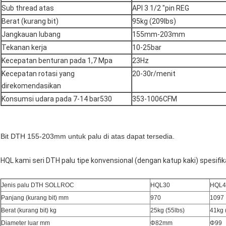
Sub thread atas
API 3 1/2 "pin REG
Berat (kurang bit)
95kg (209lbs)
Jangkauan lubang
155mm-203mm
Tekanan kerja
10-25bar
Kecepatan benturan pada 1,7 Mpa
23Hz
Kecepatan rotasi yang
20-30r/menit
direkomendasikan
Konsumsi udara pada 7-14 bar530
353-1006CFM
Bit DTH 155-203mm untuk palu di atas dapat tersedia.
HQL kami seri DTH palu tipe konvensional (dengan katup kaki) spesifik
Jenis palu DTH SOLLROC
HQL30
HQL4
Panjang (kurang bit) mm
970
1097
Berat (kurang bit) kg
25kg (55lbs)
41kg 
Diameter luar mm
Φ82mm
Φ99