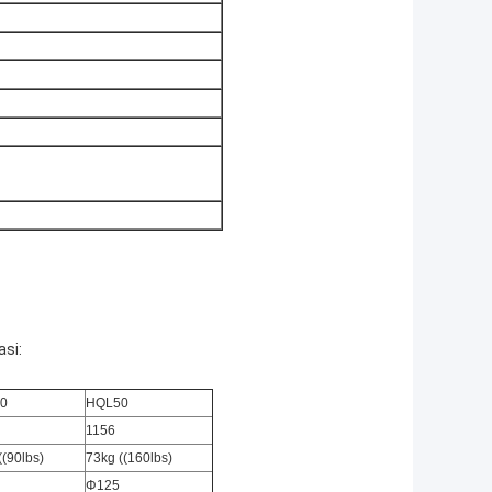
asi:
0
HQL50
1156
((90lbs)
73kg ((160lbs)
Φ125