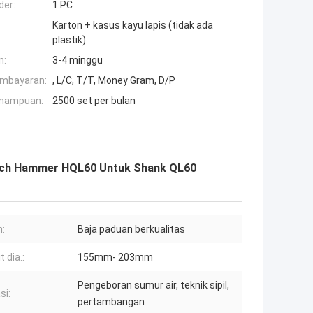
der:
1 PC
Karton + kasus kayu lapis (tidak ada
plastik)
n:
3-4 minggu
embayaran:
, L/C, T/T, Money Gram, D/P
mampuan:
2500 set per bulan
 Inch Hammer HQL60 Untuk Shank QL60
:
Baja paduan berkualitas
t dia.:
155mm- 203mm
Pengeboran sumur air, teknik sipil,
si:
pertambangan