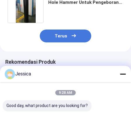
Hole Hammer Untuk Pengeboran
Quarry
Terus
Rekomendasi Produk
Jessica
9:28 AM
Good day, what product are you looking for?
High Performance
High Performance
SRC542 4.5inc
SRC543 Reverse
4.5inch Reverse
Hammer with 1
Circulation Hammer
Circulation Hammer
Warranty for 