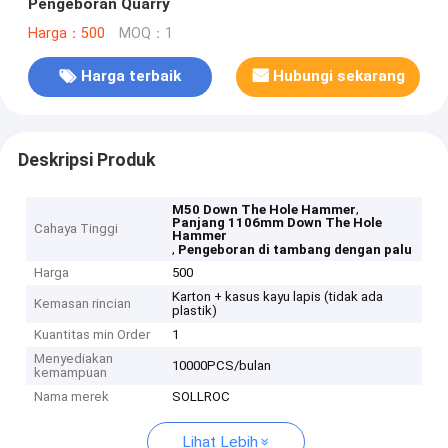
Pengeboran Quarry
Harga：500
MOQ：1
Harga terbaik
Hubungi sekarang
Deskripsi Produk
,
M50 Down The Hole Hammer
Panjang 1106mm Down The Hole
Cahaya Tinggi
Hammer
,
Pengeboran di tambang dengan palu
Harga
500
Karton + kasus kayu lapis (tidak ada
Kemasan rincian
plastik)
Kuantitas min Order
1
Menyediakan
10000PCS/bulan
kemampuan
Nama merek
SOLLROC
Lihat Lebih