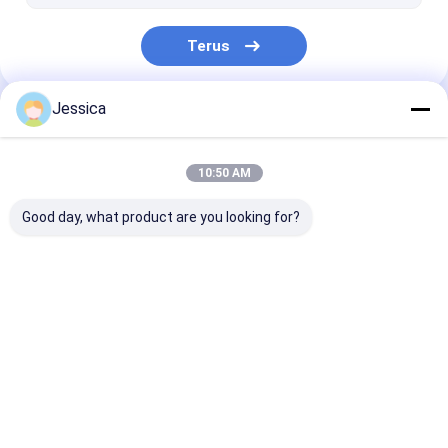
mata bor tricone
Terus
Jessica
Kategori Kami
10:50 AM
Good day, what product are you looking for?
Alat Pengeboran
Down The Hole
Mata Bor DTH
DTH
Hammer
Rumah
Tentang
Hubungi
Desktop
kita
kami
Site
Sitemap
Kebijakan Privasi