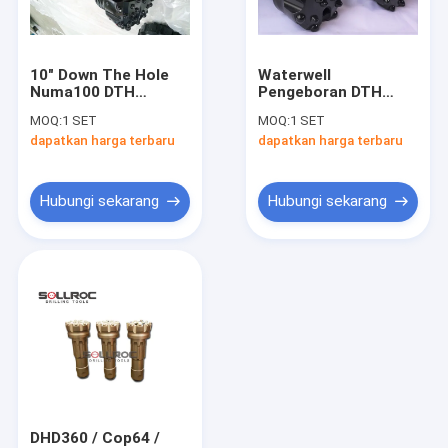
Tur Pabrik
Kontrol kualitas
10" Down The Hole
Waterwell
Numa100 DTH
Pengeboran DTH
Hubungi kami
Button Drill Bits
Button Pengeboran
MOQ:
1 SET
MOQ:
1 SET
Untuk Pengeboran
Bits 8 " Atlas Copco
dapatkan harga terbaru
dapatkan harga terbaru
Batu
Down The Hole QL80
Berita
kasus
Hubungi sekarang
Hubungi sekarang
Alat Pengeboran DTH
Down The Hole Hammer
Mata Bor DTH
PIPA BOR DTH
DHD360 / Cop64 /