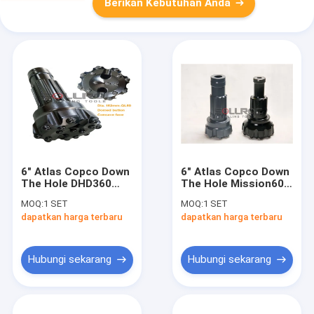
Berikan Kebutuhan Anda
6" Atlas Copco Down
6" Atlas Copco Down
The Hole DHD360
The Hole Mission60
DTH Button Drill Bits
M60 DTH Button Drill
MOQ:
1 SET
MOQ:
1 SET
Untuk Pengeboran
Bits Untuk
dapatkan harga terbaru
dapatkan harga terbaru
Batu
Pengeboran Sumur
Air
Hubungi sekarang
Hubungi sekarang