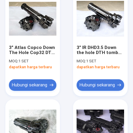
3" Atlas Copco Down
3" IR DHD3.5 Down
The Hole Cop32 DTH
the hole DTH tombol
Button Drill Bits
bor bit untuk
MOQ:
1 SET
MOQ:
1 SET
Untuk Pengeboran
pengeboran batu
dapatkan harga terbaru
dapatkan harga terbaru
Batu
Hubungi sekarang
Hubungi sekarang
Rumah
Produk
Tentang kami