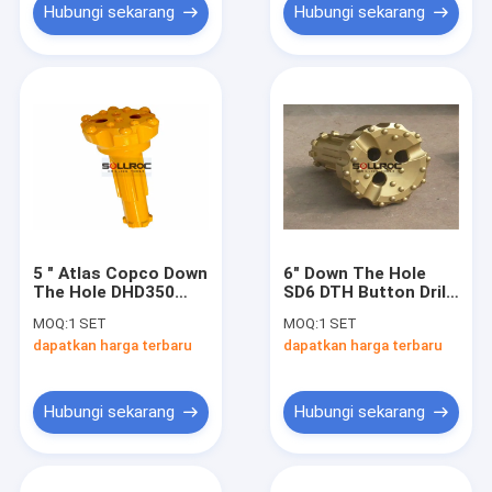
Hubungi sekarang
Hubungi sekarang
5 " Atlas Copco Down
6" Down The Hole
The Hole DHD350
SD6 DTH Button Drill
DTH Bor Bit Untuk
Bits Untuk
MOQ:
1 SET
MOQ:
1 SET
Pengeboran Air
Pengeboran Blasting
dapatkan harga terbaru
dapatkan harga terbaru
Rock
Hubungi sekarang
Hubungi sekarang