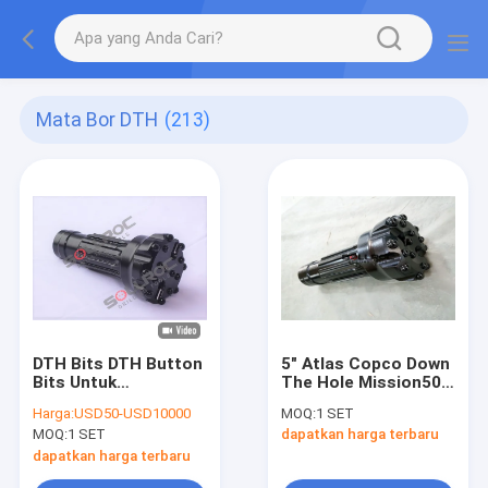
Mata Bor DTH
(213)
DTH Bits DTH Button
5" Atlas Copco Down
Bits Untuk
The Hole Mission50
Pengeboran Sumur
M50 DTH Button Drill
Harga:
USD50-USD10000
MOQ:
1 SET
Air / Pengeboran
Bits Untuk
MOQ:
1 SET
dapatkan harga terbaru
Batu
Pengeboran Air Well
dapatkan harga terbaru