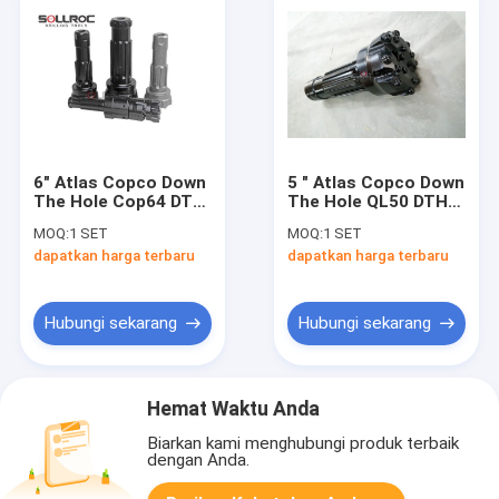
6" Atlas Copco Down
5 " Atlas Copco Down
The Hole Cop64 DTH
The Hole QL50 DTH
Button Drill Bits
Bor Bit Untuk
MOQ:
1 SET
MOQ:
1 SET
Untuk Pengeboran
Pengeboran Air
dapatkan harga terbaru
dapatkan harga terbaru
Batu
Hubungi sekarang
Hubungi sekarang
Hemat Waktu Anda
Biarkan kami menghubungi produk terbaik
dengan Anda.